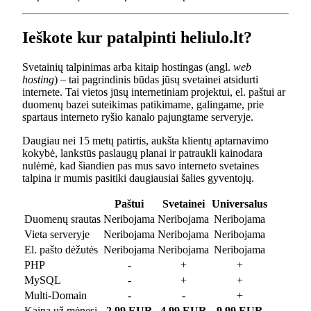
Ieškote kur patalpinti heliulo.lt?
Svetainių talpinimas arba kitaip hostingas (angl.
web
hosting
) – tai pagrindinis būdas jūsų svetainei atsidurti
internete. Tai vietos jūsų internetiniam projektui, el. paštui ar
duomenų bazei suteikimas patikimame, galingame, prie
spartaus interneto ryšio kanalo pajungtame serveryje.
Daugiau nei 15 metų patirtis, aukšta klientų aptarnavimo
kokybė, lankstūs paslaugų planai ir patraukli kainodara
nulėmė, kad šiandien pas mus savo interneto svetaines
talpina ir mumis pasitiki daugiausiai šalies gyventojų.
Paštui
Svetainei
Universalus
Duomenų srautas
Neribojama
Neribojama
Neribojama
Vieta serveryje
Neribojama
Neribojama
Neribojama
El. pašto dėžutės
Neribojama
Neribojama
Neribojama
PHP
-
+
+
MySQL
-
+
+
Multi-Domain
-
-
+
Kaina už mėnesį
2.99 EUR
4.99 EUR
9.99 EUR