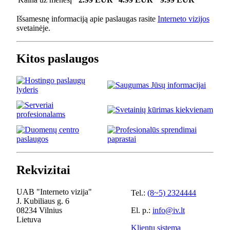
Išsamesnę informaciją apie paslaugas rasite
Interneto vizijos
svetainėje.
Kitos paslaugos
Rekvizitai
UAB "Interneto vizija"
Tel.:
(8~5) 2324444
J. Kubiliaus g. 6
08234 Vilnius
El. p.:
info@iv.lt
Lietuva
Klientų sistema