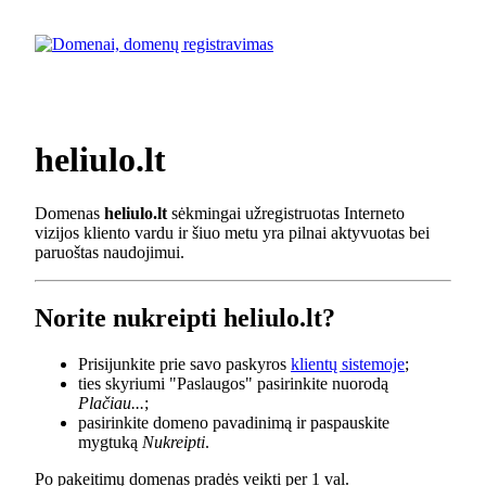
heliulo.lt
Domenas
heliulo.lt
sėkmingai užregistruotas Interneto
vizijos kliento vardu ir šiuo metu yra pilnai aktyvuotas bei
paruoštas naudojimui.
Norite nukreipti heliulo.lt?
Prisijunkite prie savo paskyros
klientų sistemoje
;
ties skyriumi "Paslaugos" pasirinkite nuorodą
Plačiau...
;
pasirinkite domeno pavadinimą ir paspauskite
mygtuką
Nukreipti
.
Po pakeitimų domenas pradės veikti per 1 val.